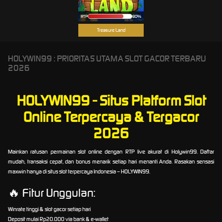
RTP
80%
Treasure Land
HOLYWIN99 : PRIORITAS UTAMA SLOT GACOR TERBARU
2026
HOLYWIN99 - Situs Platform Slot
Online Terpercaya & Tergacor
2026
Mainkan ratusan permainan slot online dengan RTP live akurat di
Holywin99
. Daftar
mudah, transaksi cepat, dan bonus menarik setiap hari menanti Anda. Rasakan sensasi
maxwin hanya di situs slot terpercaya Indonesia – HOLYWIN99.
🔥 Fitur Unggulan:
Winrate tinggi & slot gacor setiap hari
Deposit mulai Rp20.000 via bank & e-wallet