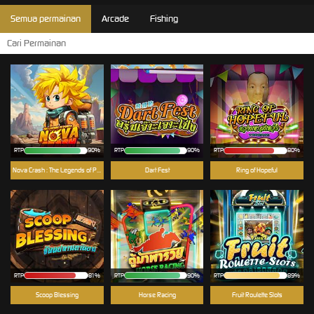
Semua permainan
Arcade
Fishing
RTP
90%
RTP
90%
RTP
80%
Nova Crash : The Legends of Power
Dart Fest
Ring of Hopeful
RTP
81%
RTP
90%
RTP
89%
Scoop Blessing
Horse Racing
Fruit Roulette Slots