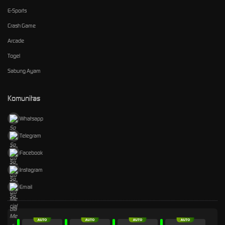
E-Sports
Crash Game
Arcade
Togel
Sabung Ayam
Komunitas
Whatsapp
Telegram
Facebook
Instagram
Email