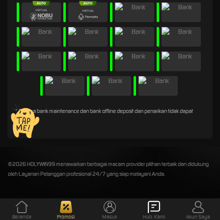
* Selama bank maintenance dan bank offline deposit dan penarikan tidak dapat
diproses
©2026 HOLYWIN99 menawarkan berbagai macam provider pilihan terbaik dan didukung
oleh Layanan Pelanggan profesional 24/7 yang siap melayani Anda.
Beranda
Promosi
Masuk
Hub. Kami
Akun Saya