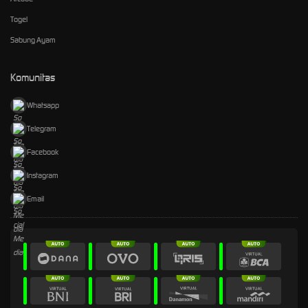
Togel
Sabung Ayam
Komunitas
Whatsapp
Telegram
Facebook
Instagram
Email