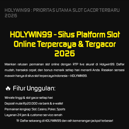
HOLYWIN99 : PRIORITAS UTAMA SLOT GACOR TERBARU
2026
HOLYWIN99 - Situs Platform Slot
Online Terpercaya & Tergacor
2026
Mainkan ratusan permainan slot online dengan RTP live akurat di
Holywin99
. Daftar
mudah, transaksi cepat, dan bonus menarik setiap hari menanti Anda. Rasakan sensasi
maxwin hanya di situs slot terpercaya Indonesia – HOLYWIN99.
🔥 Fitur Unggulan:
Winrate tinggi & slot gacor setiap hari
Deposit mulai Rp20.000 via bank & e-wallet
Permainan lengkap: Slot, Casino, Poker, Sports
Layanan 24 jam & customer service ramah
🎯 Daftar sekarang di
HOLYWIN99
dan raih kemenangan jackpot terbesar!