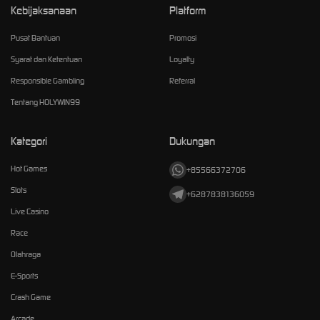
Kebijaksanaan
Platform
Pusat Bantuan
Promosi
Syarat dan Ketentuan
Loyalty
Responsible Gambling
Referral
Tentang HOLYWIN99
Kategori
Dukungan
Hot Games
+85566372706
Slots
+6287838136059
Live Casino
Race
Olahraga
E-Sports
Crash Game
Arcade