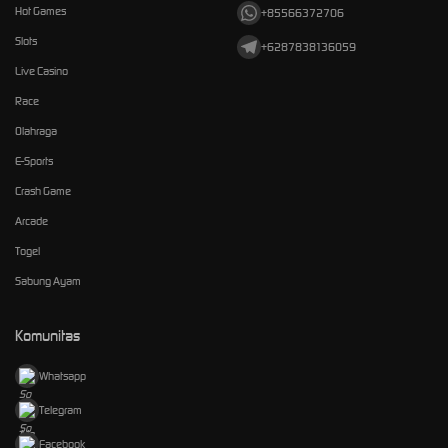
Hot Games
+85566372706
Slots
+6287838136059
Live Casino
Race
Olahraga
E-Sports
Crash Game
Arcade
Togel
Sabung Ayam
Komunitas
Whatsapp
Telegram
Facebook