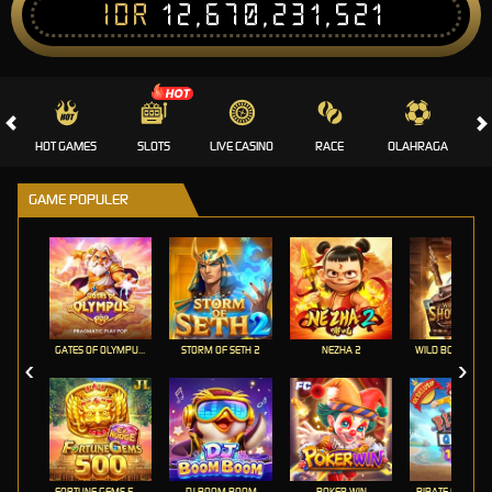
IDR
12,670,231,521
HOT GAMES
SLOTS
LIVE CASINO
RACE
OLAHRAGA
E
GAME POPULER
GATES OF OLYMPUS POP
STORM OF SETH 2
NEZHA 2
FORTUNE GEMS 500
DJ BOOM BOOM
POKER WIN
PIRATE QUEST 1