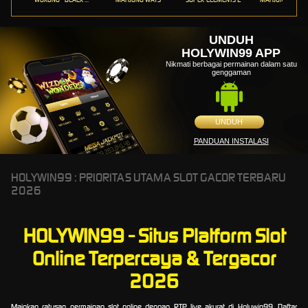
UNDUH
HOLYWIN99 APP
Nikmati berbagai permainan dalam satu
genggaman
UNDUH
PANDUAN INSTALASI
HOLYWIN99 : PRIORITAS UTAMA SLOT GACOR TERBARU
2026
HOLYWIN99 - Situs Platform Slot
Online Terpercaya & Tergacor
2026
Mainkan ratusan permainan slot online dengan RTP live akurat di
Holywin99
. Daftar