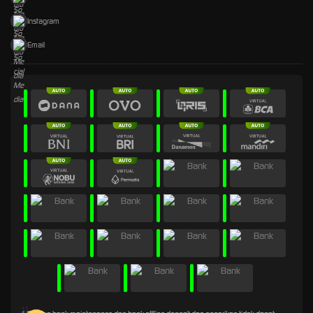
Instagram
Email