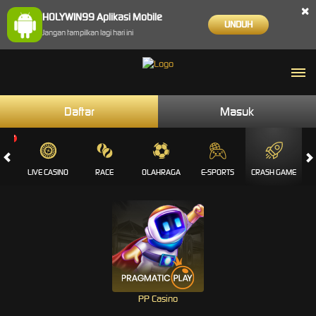
×
HOLYWIN99 Aplikasi Mobile
UNDUH
Jangan tampilkan lagi hari ini
Daftar
Masuk
S
LIVE CASINO
RACE
OLAHRAGA
E-SPORTS
CRASH GAME
PP Casino