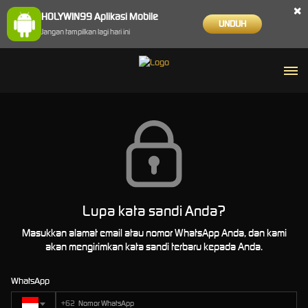
×
HOLYWIN99 Aplikasi Mobile
UNDUH
Jangan tampilkan lagi hari ini
Lupa kata sandi Anda?
Masukkan alamat email atau nomor WhatsApp Anda, dan kami
akan mengirimkan kata sandi terbaru kepada Anda.
WhatsApp
+62