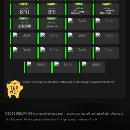
* Selama bank maintenance dan bank offline deposit dan penarikan tidak dapat
diproses
©2026 HOLYWIN99 menawarkan berbagai macam provider pilihan terbaik dan didukung
oleh Layanan Pelanggan profesional 24/7 yang siap melayani Anda.