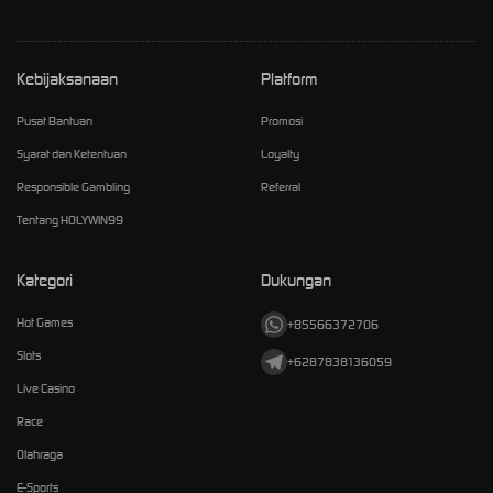
Kebijaksanaan
Platform
Pusat Bantuan
Promosi
Syarat dan Ketentuan
Loyalty
Responsible Gambling
Referral
Tentang HOLYWIN99
Kategori
Dukungan
Hot Games
+85566372706
Slots
+6287838136059
Live Casino
Race
Olahraga
E-Sports