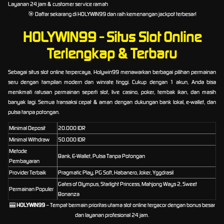
Layanan 24 jam & customer service ramah
🎯 Daftar sekarang di
HOLYWIN99
dan raih kemenangan jackpot terbesar!
HOLYWIN99 - Situs Slot Online
Terlengkap & Terbaru
Sebagai situs slot online terpercaya,
Holywin99
menawarkan berbagai pilihan permainan
seru dengan tampilan modern dan winrate tinggi. Cukup dengan 1 akun, Anda bisa
menikmati ratusan permainan seperti slot, live casino, poker, tembak ikan, dan masih
banyak lagi. Semua transaksi cepat & aman dengan dukungan bank lokal, e-wallet, dan
pulsa tanpa potongan.
Minimal Deposit
20.000 IDR
Minimal Withdraw
50.000 IDR
Metode
Bank, E-Wallet, Pulsa Tanpa Potongan
Pembayaran
Provider Terbaik
Pragmatic Play, PG Soft, Habanero, Joker, Yggdrasil
Gates of Olympus, Starlight Princess, Mahjong Ways 2, Sweet
Permainan Populer
Bonanza
🎰
HOLYWIN99
– Tempat bermain prioritas utama slot online tergacor dengan bonus besar
dan layanan profesional 24 jam.