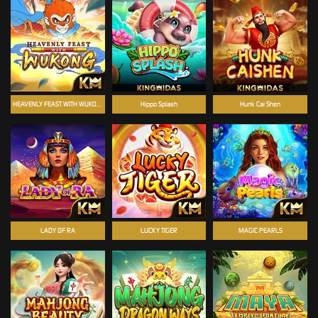
HEAVENLY FEAST WITH WUKONG
Hippo Splash
Hunk Cai Shen
LADY OF RA
LUCKY TIGER
MAGIC PEARLS