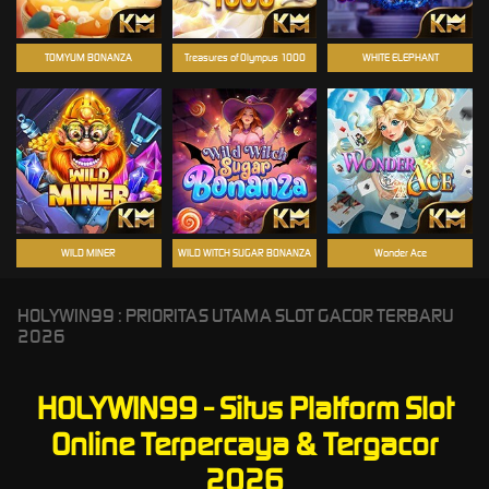
TOMYUM BONANZA
Treasures of Olympus 1000
WHITE ELEPHANT
WILD MINER
WILD WITCH SUGAR BONANZA
Wonder Ace
HOLYWIN99 : PRIORITAS UTAMA SLOT GACOR TERBARU
2026
HOLYWIN99 - Situs Platform Slot
Online Terpercaya & Tergacor
2026