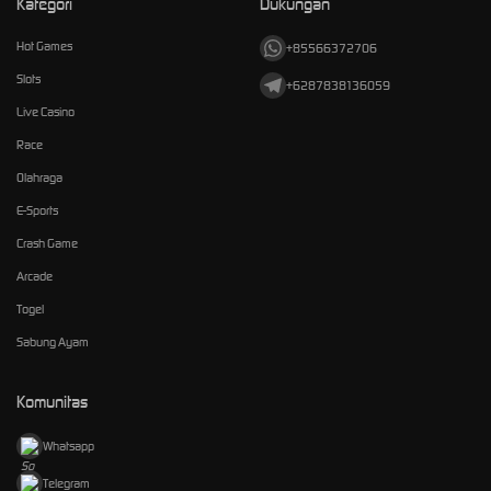
Kategori
Dukungan
Hot Games
+85566372706
Slots
+6287838136059
Live Casino
Race
Olahraga
E-Sports
Crash Game
Arcade
Togel
Sabung Ayam
Komunitas
Whatsapp
Telegram