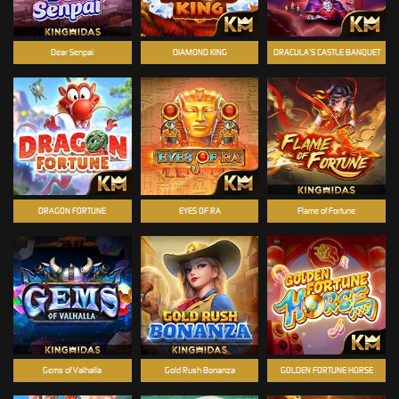
Dear Senpai
DIAMOND KING
DRACULA’S CASTLE BANQUET
DRAGON FORTUNE
EYES OF RA
Flame of Fortune
Gems of Valhalla
Gold Rush Bonanza
GOLDEN FORTUNE HORSE