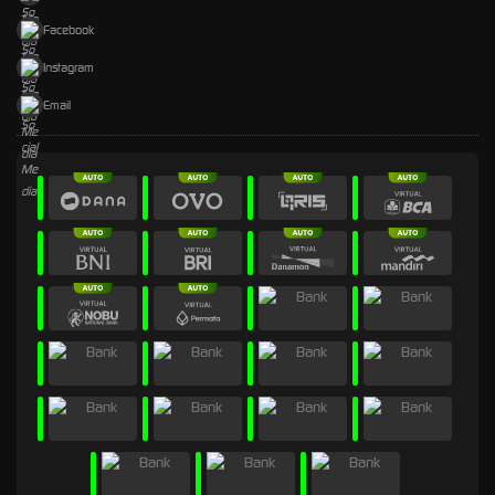
Facebook
Instagram
Email