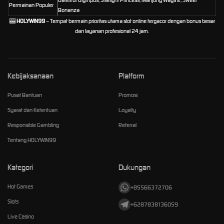
Permainan Populer
Bonanza
🎰
HOLYWIN99
– Tempat bermain prioritas utama slot online tergacor dengan bonus besar
dan layanan profesional 24 jam.
Kebijaksanaan
Platform
Pusat Bantuan
Promosi
Syarat dan Ketentuan
Loyalty
Responsible Gambling
Referral
Tentang HOLYWIN99
Kategori
Dukungan
Hot Games
+85566372706
Slots
+6287838136059
Live Casino