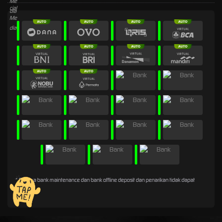
* Selama bank maintenance dan bank offline deposit dan penarikan tidak dapat
diproses