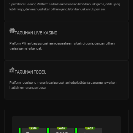
Sportsbook Gaming Platform Terbaik menawarkan lebih banyak game, odds yang
lebih tinggi, dan menyediakan pilihan yang lebih banyak untuk pemain.
TARUHAN LIVE KASINO
Platform Pilihan bagi perusahaan-perusahaan terbaik di dunia, dengan pilihan
variasi game terbanyak
TARUHAN TOGEL
Platform togel yang menarik dari perusahan terbaik di dunia yang menawarkan
hadiah kemenangan besar