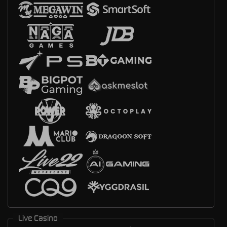
Live Casino