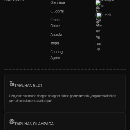
Olahraga
m
E-Sports
Email
Crash
Game
Arcade
Togel
Sabung
Ayam
TARUHAN SLOT
Penyedia slot online dengan beragam pilihan game menarik yang memudahkan
pemain untuk mencapai jackpot
TARUHAN OLAHRAGA