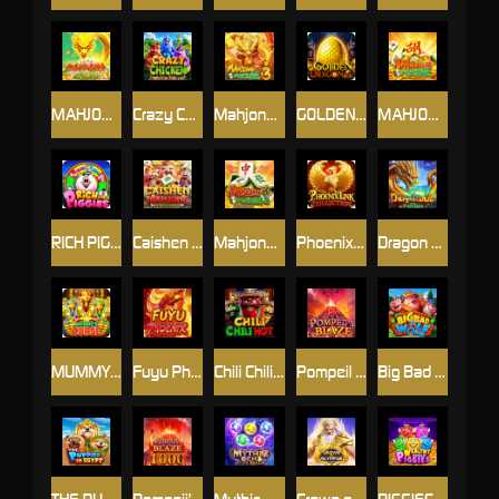
MAHJONG BONUS
Crazy Chicken
Mahjong Fortune 3
GOLDEN DRAGON EGG
MAHJONG FORTUNE
RICH PIGGIES WORLD
Caishen Mahjong: Triple Luck
Mahjong Fortune 2: Dragon Riches
Phoenix Link - Collection
Dragon Link Fortune
MUMMY'S CURSE
Fuyu Phoenix
Chili Chili Hot
Pompeil Blaze
Big Bad Wolf