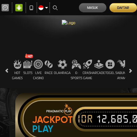
MASUK
DAFTAR
HOT
SLOTS
LIVE
RACE
OLAHRAGA
E-
CRASH
ARCADE
TOGEL
SABUNG
PROM
GAMES
CASINO
SPORTS
GAME
AYAM
IDR
12,685,
JACKPOT
PLAY