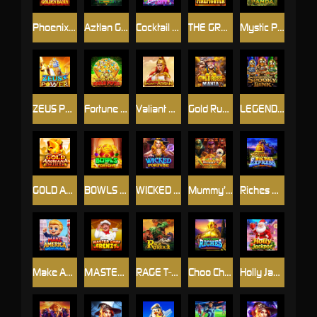
Phoenix's Golden Basin
Aztlan Gems
Cocktail City
THE GREAT FIREFIGHTER
Mystic Panda
ZEUS POWER
Fortune Gold Pots
Valiant of Athena
Gold Rush Mania
LEGEND OF SPOOKY LINK
GOLD AROWANA
BOWLS OF FORTUNE
WICKED FORTUNE
Mummy’s Treasure Quest
Riches Express
Make America Great Again
MASTER CHEF FRENZY
RAGE T-REX 2
Choo Choo Riches
Holly Jackpot