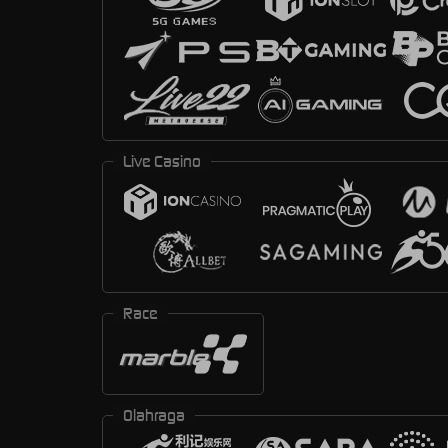
Live Casino
Race
Olahraga