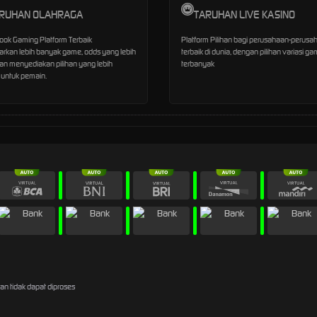
RUHAN OLAHRAGA
TARUHAN LIVE KASINO
ook Gaming Platform Terbaik
Platform Pilihan bagi perusahaan-perusa
kan lebih banyak game, odds yang lebih
terbaik di dunia, dengan pilihan variasi g
 dan menyediakan pilihan yang lebih
terbanyak
untuk pemain.
an tidak dapat diproses