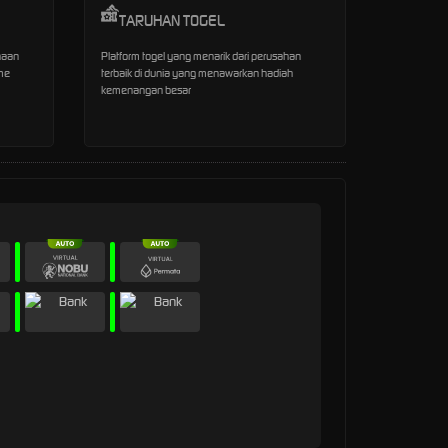
TARUHAN TOGEL
haan
Platform togel yang menarik dari perusahan
ame
terbaik di dunia yang menawarkan hadiah
kemenangan besar