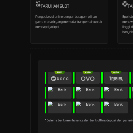
TARUHAN SLOT
TA
Penyedia slot online dengan beragam pilihan
Sportsb
game menarik yang memudahkan pemain untuk
menawar
mencapai jackpot
tinggi,
banyak 
* Selama bank maintenance dan bank offline deposit dan penarik