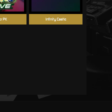
r PK
Infinity Castle