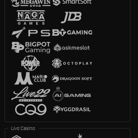
Live Casino