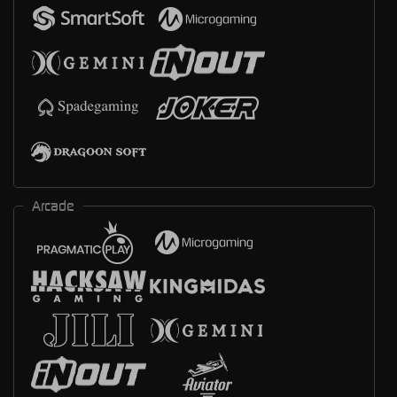
Arcade