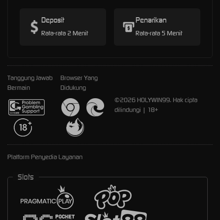
Deposit
Penarikan
Rata-rata 2 Menit
Rata-rata 5 Menit
Tanggung Jawab
Browser Yang
Bermain
Didukung
©2026 HOLYWIN99. Hak cipta
dilindungi | 18+
Platform Penyedia Layanan
Slots