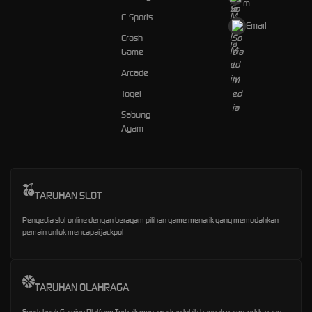
m
E-Sports
Email
Crash
Game
Arcade
Togel
Sabung
Ayam
TARUHAN SLOT
Penyedia slot online dengan beragam pilihan game menarik yang memudahkan
pemain untuk mencapai jackpot
TARUHAN OLAHRAGA
Sportsbook Gaming Platform Terbaik menawarkan lebih banyak game, odds yang