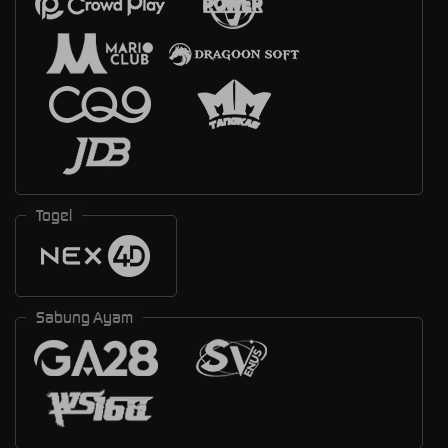
Togel
Sabung Ayam