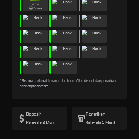
* Selama bank maintenance dan bank offline deposit dan penarikan
tidak dapat diproses
Deposit
Penarikan
Rata-rata 2 Menit
Rata-rata 5 Menit