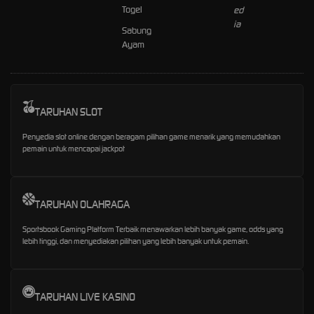
Togel
Sabung
Ayam
TARUHAN SLOT
Penyedia slot online dengan beragam pilihan game menarik yang memudahkan
pemain untuk mencapai jackpot
TARUHAN OLAHRAGA
Sportsbook Gaming Platform Terbaik menawarkan lebih banyak game, odds yang
lebih tinggi, dan menyediakan pilihan yang lebih banyak untuk pemain.
TARUHAN LIVE KASINO