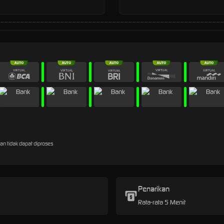
an tidak dapat diproses
Penarikan
Rata-rata 5 Menit