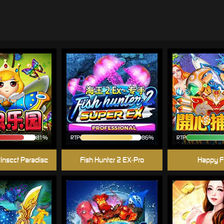
81%
RTP
86%
RTP
 Insect Paradise
Fish Hunter 2 EX-Pro
Happy F