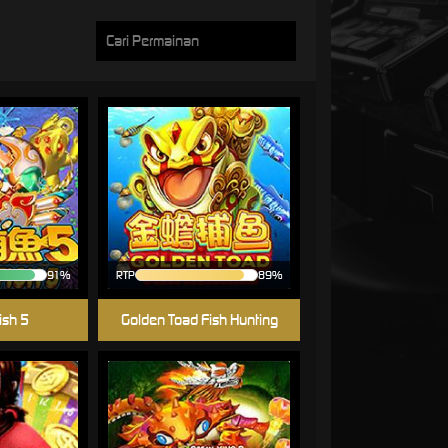
91%
RTP
89%
ish 5
Golden Toad Fish Hunting