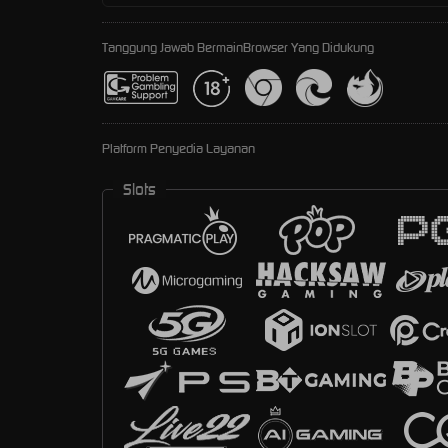
Tanggung Jawab Bermain
Browser Yang Didukung
Platform Penyedia Layanan
Slots