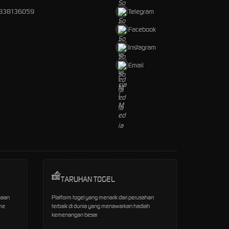
838136059
Telegram
Facebook
Instagram
Email
TARUHAN TOGEL
haan
Platform togel yang menarik dari perusahan
ame
terbaik di dunia yang menawarkan hadiah
kemenangan besar