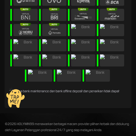
* Selama bank maintenance dan bank offline deposit dan penarikan tidak dapat
diproses
©2026 HOLYWIN99 menawarkan berbagai macam provider pilihan terbaik dan didukung
oleh Layanan Pelanggan profesional 24/7 yang siap melayani Anda.