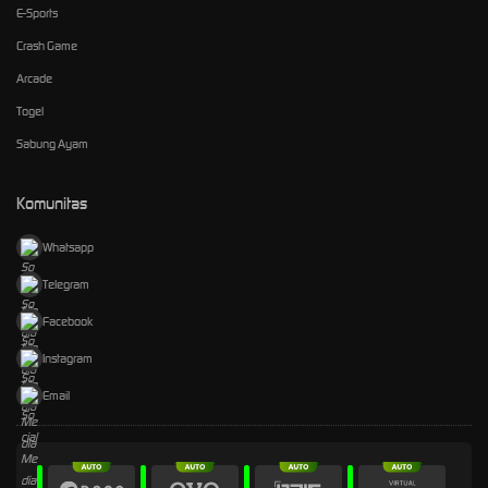
E-Sports
Crash Game
Arcade
Togel
Sabung Ayam
Komunitas
Whatsapp
Telegram
Facebook
Instagram
Email