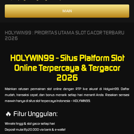
MAIN
HOLYWIN99 : PRIORITAS UTAMA SLOT GACOR TERBARU
2026
HOLYWIN99 - Situs Platform Slot
Online Terpercaya & Tergacor
2026
Mainkan ratusan permainan slot online dengan RTP live akurat di
Holywin99
. Daftar
mudah, transaksi cepat, dan bonus menarik setiap hari menanti Anda. Rasakan sensasi
maxwin hanya di situs slot terpercaya Indonesia – HOLYWIN99.
🔥 Fitur Unggulan:
Winrate tinggi & slot gacor setiap hari
Deposit mulai Rp20.000 via bank & e-wallet