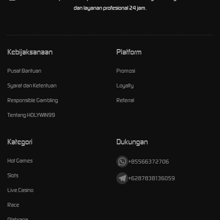
dan layanan profesional 24 jam.
Kebijaksanaan
Platform
Pusat Bantuan
Promosi
Syarat dan Ketentuan
Loyalty
Responsible Gambling
Referral
Tentang HOLYWIN99
Kategori
Dukungan
Hot Games
+85566372706
Slots
+6287838136059
Live Casino
Race
Olahraga