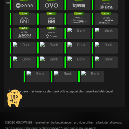
* Selama bank maintenance dan bank offline deposit dan penarikan tidak dapat
diproses
©2026 HOLYWIN99 menawarkan berbagai macam provider pilihan terbaik dan didukung
oleh Layanan Pelanggan profesional 24/7 yang siap melayani Anda.