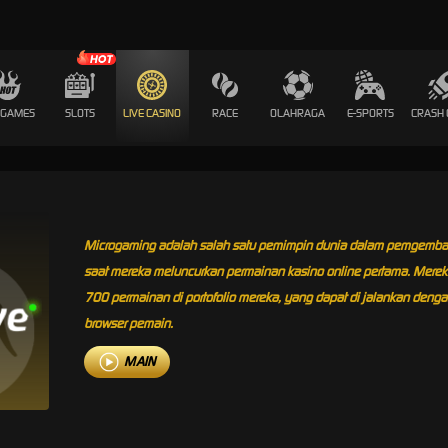
 GAMES
SLOTS
LIVE CASINO
RACE
OLAHRAGA
E-SPORTS
CRASH
Microgaming adalah salah satu pemimpin dunia dalam pemgembang
saat mereka meluncurkan permainan kasino online pertama. Mereka b
700 permainan di portofolio mereka, yang dapat di jalankan deng
browser pemain.
MAIN