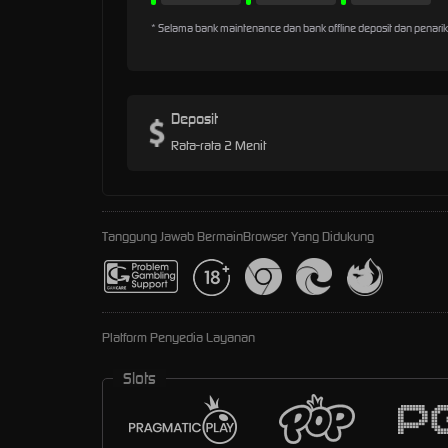
* Selama bank maintenance dan bank offline deposit dan penarik
Deposit
Rata-rata 2 Menit
Tanggung Jawab Bermain
Browser Yang Didukung
Platform Penyedia Layanan
Slots