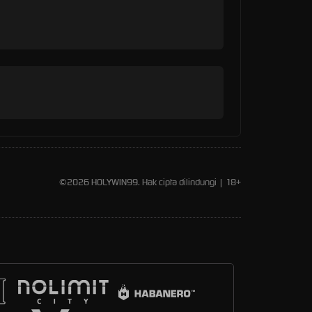
©2026 HOLYWIN99. Hak cipta dilindungi | 18+