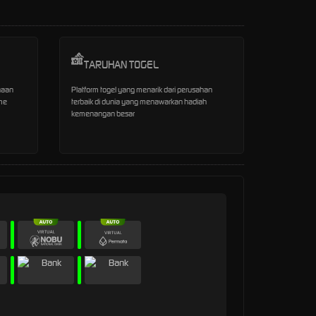
TARUHAN TOGEL
haan
Platform togel yang menarik dari perusahan
ame
terbaik di dunia yang menawarkan hadiah
kemenangan besar