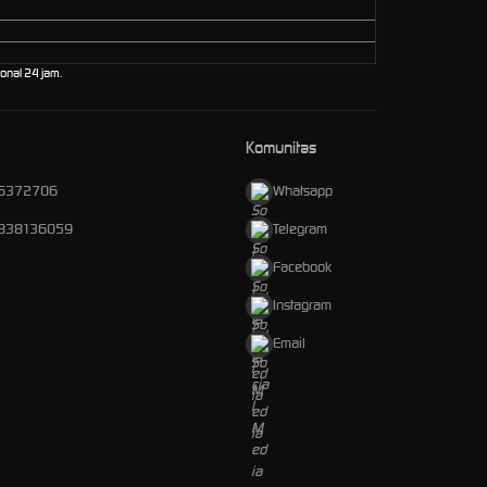
onal 24 jam.
Komunitas
6372706
Whatsapp
838136059
Telegram
Facebook
Instagram
Email