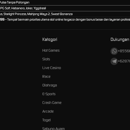
 Pulsa Tanpa Potongan
PG Soft, Habanero, Joker, Yggdrasil
s, Starlight Princess, Mahjong Ways 2, Sweet Bonanza
N99
– Tempat bermain prioritas utama slot online tergacor dengan bonus besar dan layanan profesi
Kategori
Dukungan
Hot Games
+8556
Slots
+6287
Live Casino
Race
Olahraga
E-Sports
Crash Game
Arcade
Togel
Sabung Ayam