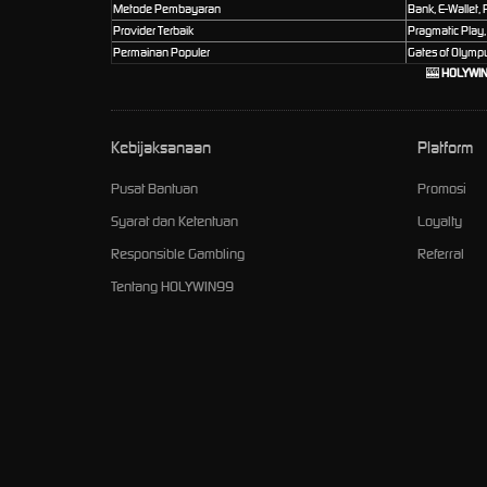
Metode Pembayaran
Bank, E-Wallet,
Provider Terbaik
Pragmatic Play, 
Permainan Populer
Gates of Olympu
🎰
HOLYWI
Kebijaksanaan
Platform
Pusat Bantuan
Promosi
Syarat dan Ketentuan
Loyalty
Responsible Gambling
Referral
Tentang HOLYWIN99