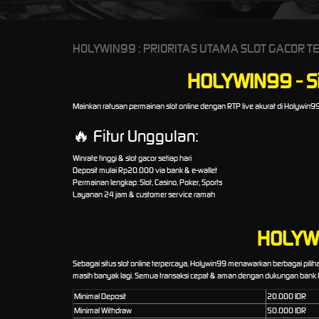
HOLYWIN99 : PRIORITAS UTAMA SLOT GACOR 
HOLYWIN99 - Si
Mainkan ratusan permainan slot online dengan RTP live akurat di
Holywin9
🔥 Fitur Unggulan:
Winrate tinggi & slot gacor setiap hari
Deposit mulai Rp20.000 via bank & e-wallet
Permainan lengkap: Slot, Casino, Poker, Sports
Layanan 24 jam & customer service ramah
HOLYWIN
Sebagai situs slot online terpercaya,
Holywin99
menawarkan berbagai pilihan
masih banyak lagi. Semua transaksi cepat & aman dengan dukungan bank lok
Minimal Deposit
20.000 IDR
Minimal Withdraw
50.000 IDR