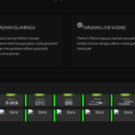
RUHAN OLAHRAGA
TARUHAN LIVE KASINO
ook Gaming Platform Terbaik
Platform Pilihan bagi perusahaan-perusa
kan lebih banyak game, odds yang lebih
terbaik di dunia, dengan pilihan variasi g
 dan menyediakan pilihan yang lebih
terbanyak
untuk pemain.