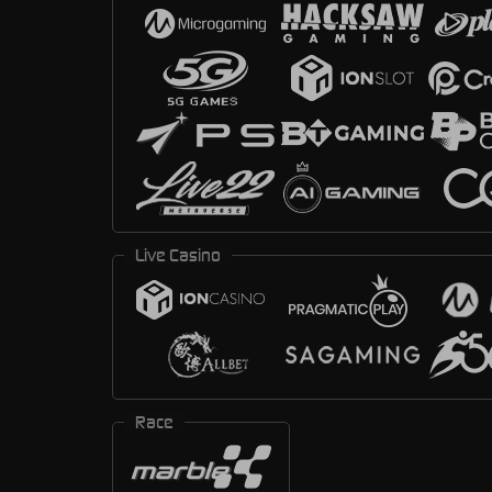
Live Casino
Race