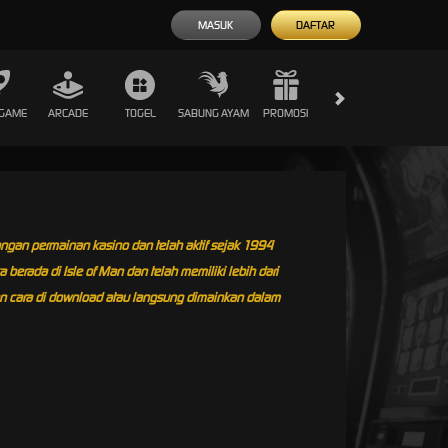
MASUK
DAFTAR
 GAME
ARCADE
TOGEL
SABUNG AYAM
PROMOSI
an permainan kasino dan telah aktif sejak 1994
erada di Isle of Man dan telah memiliki lebih dari
an cara di download atau langsung dimainkan dalam