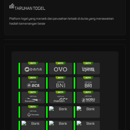
TARUHAN TOGEL
Platform togel yang menarik dari perusahan terbaik di dunia yang menawarkan
hadiah kemenangan besar