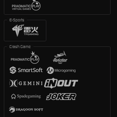
E-Sports
Crash Game