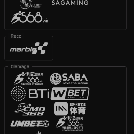
Race
Olahraga