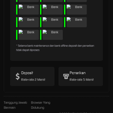
* Selama bank maintenance dan bank offline deposit dan penarikan
tidak dapat diproses
Deposit
Penarikan
Rata-rata 2 Menit
Rata-rata 5 Menit
Tanggung Jawab
Browser Yang
Bermain
Didukung