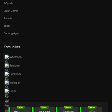
E-Sports
Crash Game
Arcade
Togel
Sabung Ayam
Komunitas
Whatsapp
Telegram
Facebook
Instagram
Email