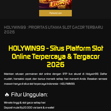
Fortune Lion
HOLYWIN99 : PRIORITAS UTAMA SLOT GACOR TERBARU
2026
HOLYWIN99 - Situs Platform Slot
Online Terpercaya & Tergacor
2026
Mainkan ratusan permainan slot online dengan RTP live akurat di
Holywin99
. Daftar
mudah, transaksi cepat, dan bonus menarik setiap hari menanti Anda. Rasakan sensasi
maxwin hanya di situs slot terpercaya Indonesia – HOLYWIN99.
🔥 Fitur Unggulan:
Winrate tinggi & slot gacor setiap hari
Deposit mulai Rp20.000 via bank & e-wallet