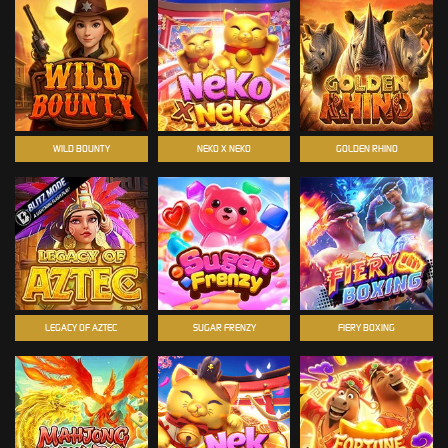
WILD BOUNTY
NEKO X NEKO
GOLDEN RHINO
LEGACY OF AZTEC
SUGAR FRENZY
FIERY BOXING