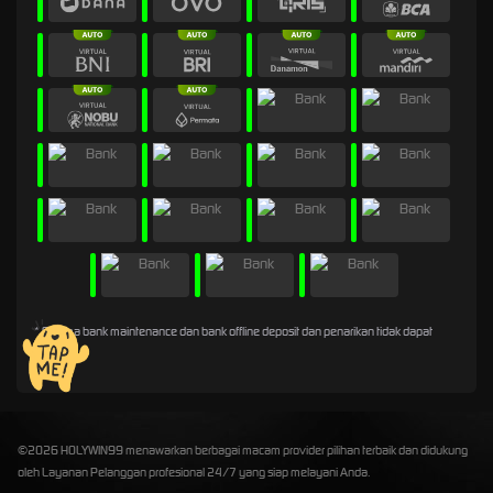
* Selama bank maintenance dan bank offline deposit dan penarikan tidak dapat
diproses
©2026 HOLYWIN99 menawarkan berbagai macam provider pilihan terbaik dan didukung
oleh Layanan Pelanggan profesional 24/7 yang siap melayani Anda.