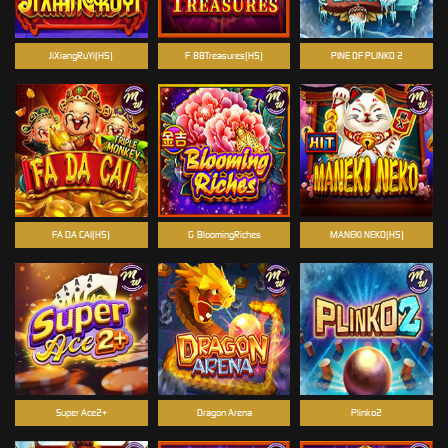
JiXiangRuYi(H5)
F-88Treasures(H5)
PINE OF PLINKO 2
FA DA CAI(H5)
G-BloomingRiches
MANEKI NEKO(H5)
Super Ace2+
Dragon Arena
Plinko2