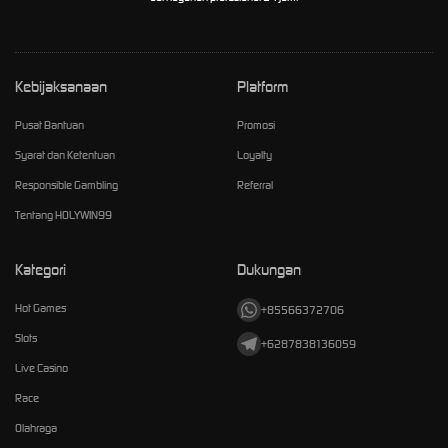
Kebijaksanaan
Platform
Pusat Bantuan
Promosi
Syarat dan Ketentuan
Loyalty
Responsible Gambling
Referral
Tentang HOLYWIN99
Kategori
Dukungan
Hot Games
+85566372706
Slots
+6287838136059
Live Casino
Race
Olahraga