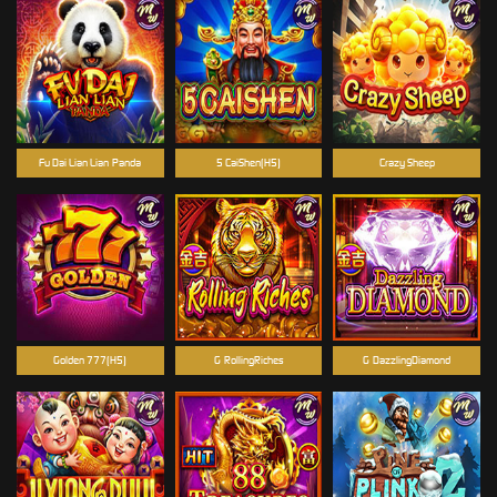
Fu Dai Lian Lian-Panda
5 CaiShen(H5)
Crazy Sheep
Golden 777(H5)
G-RollingRiches
G-DazzlingDiamond