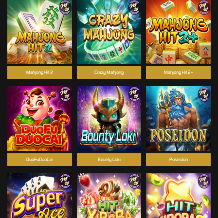
Mahjong Hit 2
Crazy Mahjong
Mahjong Hit 2+
DuoFuDuoCai
Bounty Loki
Poseidon