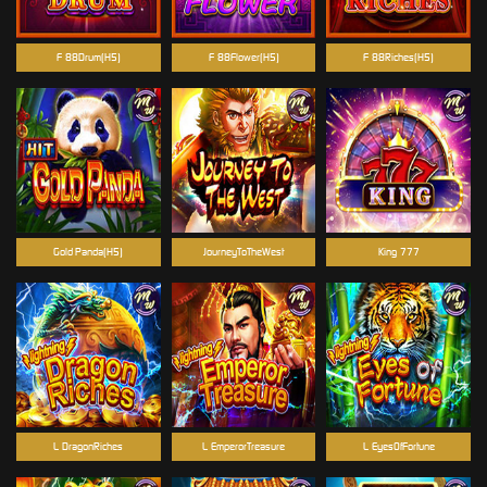
F-88Drum(H5)
F-88Flower(H5)
F-88Riches(H5)
Gold Panda(H5)
JourneyToTheWest
King-777
L-DragonRiches
L-EmperorTreasure
L-EyesOfFortune