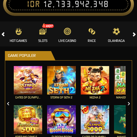
IDR
12,733,942,348
HOT GAMES
SLOTS
LIVE CASINO
RACE
OLAHRAGA
E
GAME POPULER
GATES OF OLYMPUS POP
STORM OF SETH 2
NEZHA 2
MAHJONG MAX
FORTUNE GEMS 500
DJ BOOM BOOM
GATES OF OLYMPUS 1000
MAHJONG WAYS