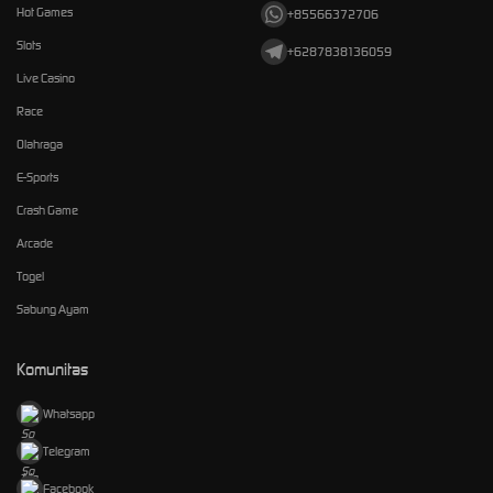
Hot Games
+85566372706
Slots
+6287838136059
Live Casino
Race
Olahraga
E-Sports
Crash Game
Arcade
Togel
Sabung Ayam
Komunitas
Whatsapp
Telegram
Facebook