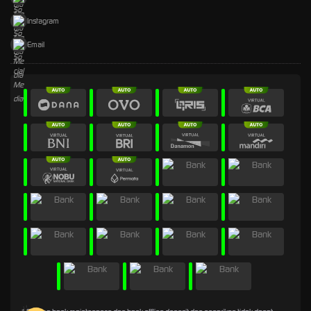
Instagram
Email